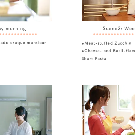
ay morning
Scene2: Wee
ado croque monsieur
●
Meat-stuffed Zucchini
●Cheese- and Basil-fla
Short Pasta