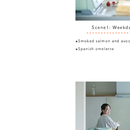
Scene1: Weekd
●Smoked salmon and avoc
●Spanish omelette