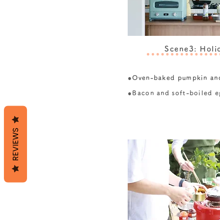
Scene3: Holi
●
Oven-baked pumpkin and
●Bacon and soft-boiled e
REVIEWS