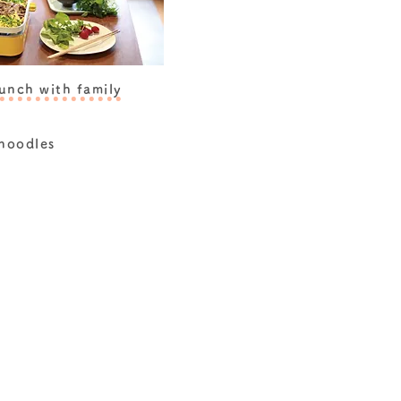
unch with family
 noodles