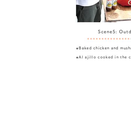
Scene5: Outd
●
Baked chicken and mush
●Al ajillo cooked in the 