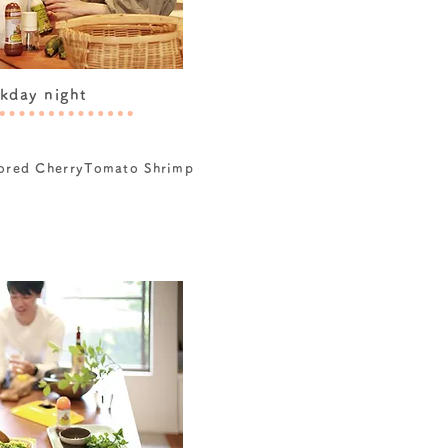
kday night
vored CherryTomato Shrimp