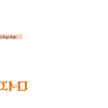
 les demandes
;&gt;&gt;
Pietro Japan avec