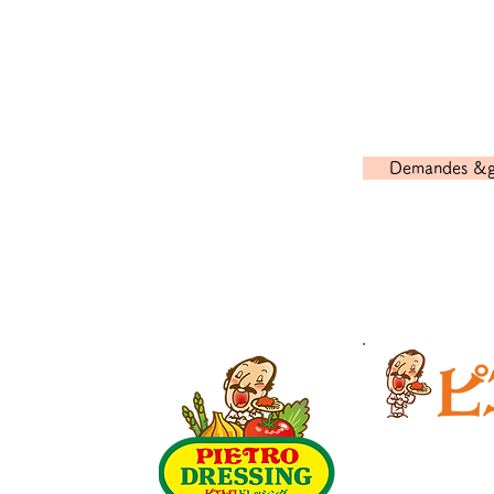
ant
Cliquez ici pour
ration
Demandes &gt
y information
shima
ustainabilit
Accédez au site 
ce lien
media house rules