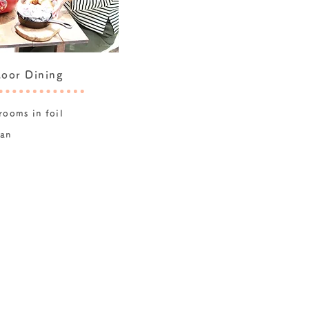
oor Dining
rooms in foil
can