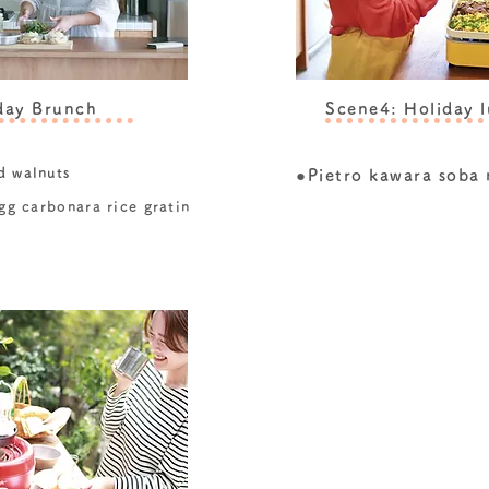
day Brunch
Scene4: Holiday l
 walnuts
●
Pietro kawara soba
gg carbonara rice gratin