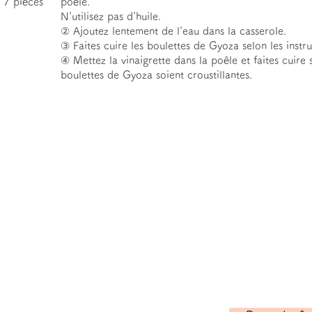
 7 pièces
poêle.
N'utilisez pas d'huile.
② Ajoutez lentement de l'eau dans la casserole.
③ Faites cuire les boulettes de Gyoza selon les instru
④ Mettez la vinaigrette dans la poêle et faites cuire
boulettes de Gyoza soient croustillantes.
ant
Cliquez ici pour
ration