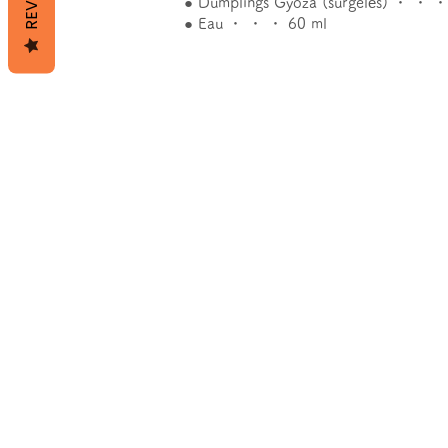
● Dumplings Gyoza (surgelés) ・ ・ ・
● Eau ・ ・ ・ 60 ml
PLAN DU SITE
Restaur
DOMICILE
Collabo
Histoire de Pietro