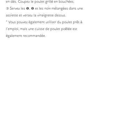
en dés. Coupez le poulet grillé en bouchées.
③ Servez les ❶, ❷ et les noix mélangées dans une
assiette et versez la vinaigrette dessus.
* Vous pouvez également utiliser du poulet prêt à
l'emploi, mais une cuisse de poulet poêlée est
également recommandée.
PLAN DU SITE
DOMICILE
Histoire de Pietro
L'engagement de Pietro
Liste de produits
Shop
Nous sommes les amoureux de PIETRO
Liste des recettes
Frozen Food Cooking Method
Restaurant
Collaboration
C
ompany information