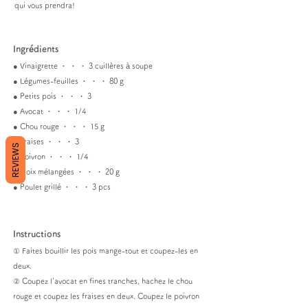
qui vous prendra!
Ingrédients
● Vinaigrette ・ ・ ・ 3 cuillères à soupe
● Légumes-feuilles ・ ・ ・ 80 g
● Petits pois ・ ・ ・ 3
● Avocat ・ ・ ・ 1/4
● Chou rouge ・ ・ ・ 15 g
● Fraises ・ ・ ・ 3
REVIEWS
● Poivron ・ ・ ・ 1/4
● Noix mélangées ・ ・ ・ 20 g
● Poulet grillé ・ ・ ・ 3 pcs
Instructions
① Faites bouillir les pois mange-tout et coupez-les en
deux.
② Coupez l'avocat en fines tranches, hachez le chou
rouge et coupez les fraises en deux. Coupez le poivron